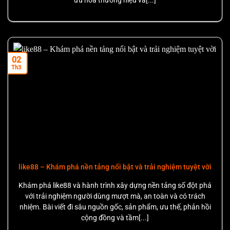
ưu hóa thương hiệu và[...]
quên mật khẩu, tài khoản bị nghi ngờ xâm nhập trái phép
hoặc đăng nhập trên thiết bị công cộng.
Những trường hợp cần lay lai mat khau Like88
Không phải lúc nào bạn cũng cần dùng chức năng quên
02
mật khẩu. Dưới đây là những tình huống phổ biến mà
Th3
người chơi Like88 nên chủ động lay lai mat khau để đảm
bảo an toàn tối đa.
1. Quên mật khẩu sau thời gian dài không đăng nhập
Nhiều người chơi cá cược theo “mùa” (Euro, World Cup, các
giải bóng lớn) nên thường để tài khoản Like88 “ngủ đông”
trong nhiều tháng. Đến khi quay lại, họ không còn nhớ
like88 – Khám phá nền tảng nổi bật và trải nghiệm tuyệt vời
chính xác mật khẩu cũ. Khi đó, tính năng
lay lai mat khau
là giải pháp an toàn nhất thay vì cố gắng đoán mật khẩu
Khám phá like88 và hành trình xây dựng nền tảng số đột phá
với trải nghiệm người dùng mượt mà, an toàn và có trách
nhiều lần dẫn đến khóa tài khoản.
nhiệm. Bài viết đi sâu nguồn gốc, sản phẩm, ưu thế, phản hồi
cộng đồng và tầm[...]
2. Nghi ngờ tài khoản Like88 bị lộ hoặc đăng nhập lạ