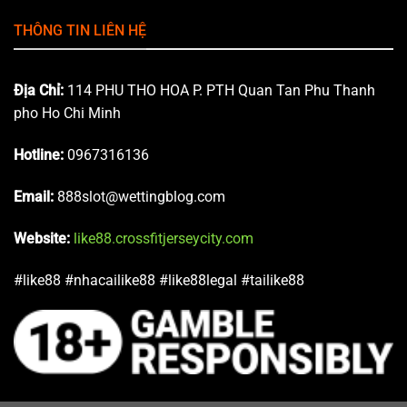
Bước 2: Nhấn vào chức năng “Quên mật khẩu”
THÔNG TIN LIÊN HỆ
Ngay bên dưới ô nhập mật khẩu sẽ có liên kết
Quên mật
khẩu
hoặc
Lay lai mat khau
. Hãy nhấp vào đây để hệ
Địa Chỉ:
114 PHU THO HOA P. PTH Quan Tan Phu Thanh
thống chuyển bạn sang giao diện khôi phục tài khoản.
pho Ho Chi Minh
Bước 3: Nhập tên đăng nhập & email đăng ký
Hotline:
0967316136
Ở màn hình khôi phục, bạn cần điền chính xác:
Email:
888slot@wettingblog.com
Tên đăng nhập Like88
: thường là ID bạn đã tạo khi mở tài
khoản.
Website:
like88.crossfitjerseycity.com
Email
đã dùng để đăng ký (hoặc đã liên kết) với tài khoản
#like88 #nhacailike88 #like88legal #tailike88
Like88.
Kiểm tra kỹ từng ký tự, tránh nhầm lẫn dấu chấm, dấu gạch
dưới hoặc đuôi email (gmail.com, yahoo.com…). Nhấn
Xác
nhận
hoặc
Tiếp tục
để chuyển sang bước kế tiếp.