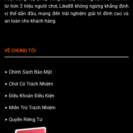
mat khau
để chiếm quyền truy cập.
từ hơn 3 triệu người chơi, Like88 không ngừng khẳng định
vị thế dẫn đầu, mang đến trải nghiệm giải trí đỉnh cao và
Kiểm tra khả năng truy cập email và điện thoại
an toàn cho khách hàng.
Hãy bảo đảm bạn còn đăng nhập được vào email và đang
sử dụng số điện thoại chính chủ. Mã OTP hoặc liên kết
khôi phục thường được gửi trong thời gian ngắn; nếu bạn
không thể nhận được, việc lay lai mat khau Like88 sẽ khó
VỀ CHÚNG TÔI
hoàn tất trong một lần.
Chuẩn bị mật khẩu mới đủ mạnh
Chính Sách Bảo Mật
Trước khi bắt đầu, hãy nghĩ sẵn một mật khẩu mới đáp
Chơi Có Trách Nhiệm
ứng tiêu chuẩn bảo mật: tối thiểu 8–12 ký tự, gồm chữ
hoa, chữ thường, số và ký tự đặc biệt. Tránh dùng những
Điều Khoản Điều Kiện
chuỗi dễ đoán như ngày sinh, 123456, tên câu lạc bộ bóng
đá yêu thích…
Miễn Trừ Trách Nhiệm
Cách lay lai mat khau Like88 qua email (Khuyến
Quyền Riêng Tư
nghị)