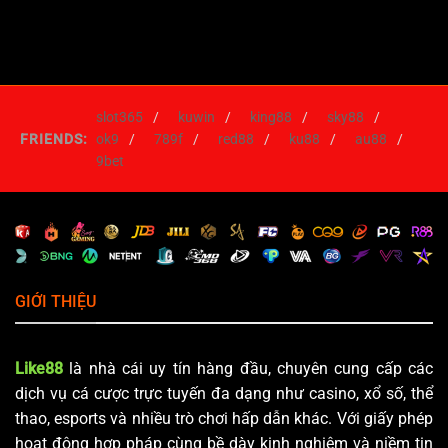
tung ra ưu đãi hoàn cược, thưởng doanh thu, hoặc sự kiện
đặc biệt theo ngày lễ. Người chơi like88 có thể tận dụng
các khuyến mãi này để tăng vốn chơi, từ đó trải nghiệm
được nhiều loại cược mà không phải bỏ thêm quá nhiều
chi phí.
slot365
kuwin
king88
sky88
FRIENDS:
ok9
789f
red88
ku88
au88
Các sản phẩm xo so phổ biến tại nhà cái
9bet
Một chuyên trang như
thường không chỉ giới hạn ở một
loại xo so mà xây dựng hệ sinh thái đa dạng cho người
chơi. Dưới đây là các nhóm sản phẩm chính thường xuất
hiện tại những nhà cái như like88:
GIỚI THIỆU
Xổ số truyền thống 3 miền Việt Nam
Đây là sản phẩm quen thuộc nhất với người chơi trong
Like88
là nhà cái uy tín hàng đầu, chuyên cung cấp các
nước, bao gồm XSMB (Miền Bắc), XSMT (Miền Trung) và
dịch vụ cá cược trực tuyến đa dạng như casino, xổ số, thể
XSMN (Miền Nam). Người chơi có thể đặt nhiều dạng cược
thao, esports và nhiều trò chơi hấp dẫn khác. Với giấy phép
dựa trên kết quả quay số của các đài chính thức trong
hoạt động hợp pháp cùng bề dày kinh nghiệm và niềm tin
ngày. Ví dụ: đánh đề theo giải đặc biệt, lô theo 2 số cuối