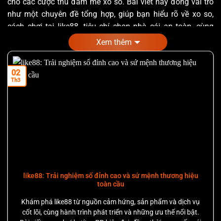
cho các cược thủ đam mê xổ số. Bài viết này đóng vai trò
như một chuyên đề tổng hợp, giúp bạn hiểu rõ về xo so,
cách chơi tại like88, tiêu chí chọn nhà cái an toàn, cùng
chiến lược quản lý vốn và kinh nghiệm thực chiến để tăng
Xem thêm
tối đa cơ hội chiến thắng.
Danh mục nội dung
02
Th3
Tổng quan về like88 và thị trường xo so trực tuyến
Vì sao xo so like88 được người chơi ưa chuộng?
Các sản phẩm xo so phổ biến tại nhà cái
Hướng dẫn từng bước tham gia xo so tại like88
Chiến lược chơi xo so hiệu quả cho người mới & cao thủ
Quản lý vốn & kiểm soát rủi ro khi chơi xo so
like88: Trải nghiệm số đỉnh cao và sứ mệnh thương hiệu
toàn cầu
Tiêu chí đánh giá nhà cái xo so uy tín như like88
Khám phá like88 từ nguồn cảm hứng, sản phẩm và dịch vụ
Giải đáp câu hỏi thường gặp về xo so like88
cốt lõi, cùng hành trình phát triển và những ưu thế nổi bật.