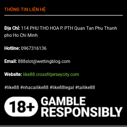
like88. Bạn có thể áp dụng chung cho phần lớn cổng cược
THÔNG TIN LIÊN HỆ
xo so hiện nay.
Bước 1: Truy cập đúng liên kết like88 tại
Địa Chỉ:
114 PHU THO HOA P. PTH Quan Tan Phu Thanh
pho Ho Chi Minh
Người chơi nên ưu tiên truy cập like88 thông qua các
đường dẫn được giới thiệu bởi
để tránh rủi ro vào nhầm
Hotline:
0967316136
trang giả mạo. Các liên kết an toàn thường có chứng chỉ
bảo mật SSL (https), giao diện rõ ràng, không yêu cầu cài
Email:
888slot@wettingblog.com
đặt thêm phần mềm lạ.
Website:
like88.crossfitjerseycity.com
Bước 2: Đăng ký tài khoản và xác minh thông tin
Sau khi vào trang chủ like88, hãy chọn mục Đăng ký, điền
#like88 #nhacailike88 #like88legal #tailike88
đầy đủ thông tin cơ bản như: tên đăng nhập, mật khẩu, số
điện thoại, email. Một số nhà cái yêu cầu xác minh OTP
hoặc email để bảo vệ tài khoản. Bạn nên sử dụng mật
khẩu mạnh và không chia sẻ cho bất kỳ ai, kể cả nhân viên
hỗ trợ.