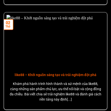
Mỗi nhà cái xo so sẽ có bảng tỷ lệ riêng cho các hình thức
cược như lô, đề, 3 càng, 4 càng, xiên, bao lô… Những
thương hiệu như like88 thường thu hút người chơi nhờ tỷ lệ
trả thưởng cao, rõ ràng, không cố tình ẩn phí. Ví dụ, mức trả
02
thưởng cho lô 2 số hoặc đề đặc biệt thường cao hơn so với
Th3
chơi truyền thống, đồng thời đi kèm nhiều khuyến mãi
hoàn trả.
Giao diện thân thiện, hỗ trợ người mới
Nhiều người lần đầu bước vào thế giới xo so online thường
lo lắng vì giao diện phức tạp. Hệ thống của like88 được
thiết kế theo hướng tối giản: tách rõ từng khu vực đài, ngày
like88 – Khởi nguồn sáng tạo và trải nghiệm đột phá
cược, loại hình cược, tiền cược, và thống kê lịch sử vé đã
đặt. Điều này giúp người mới làm quen nhanh hơn, giảm
Khám phá hành trình hình thành và sứ mệnh của like88,
nhầm lẫn khi nhập số hoặc chọn nhầm đài.
cùng những sản phẩm chủ lực, ưu thế nổi bật và cộng đồng
đa chiều. Bài viết chia sẻ trải nghiệm like88 và đánh giá cách
Nhiều chương trình khuyến mãi dành cho xo so
nền tảng này định[...]
Bên cạnh thưởng nạp lần đầu, nhà cái xo so uy tín thường