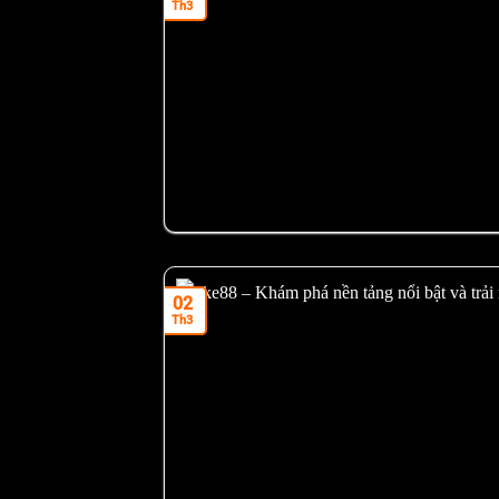
Th3
1. Mục đí
02
Th3
Chính sách
mien tru trach nhiem
tại
được xây dựng nhằm 
còn là hướng dẫn thực tiễn để bạn hiểu được:
Like88 có nghĩ
Người chơi cần tự chị
Các tình huống bất khả kháng, lỗi