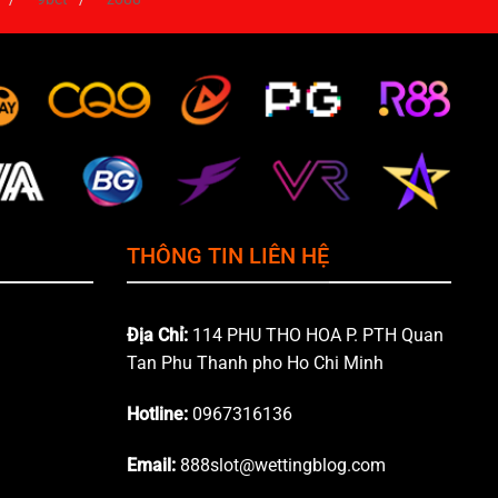
 phải tuân theo.
ổi trở lên).
i chính và pháp lý của mình.
ại quốc gia/khu vực cư trú.
THÔNG TIN LIÊN HỆ
tính, hoặc lách luật để truy cập dịch vụ.
ập
Địa Chỉ:
114 PHU THO HOA P. PTH Quan
Tan Phu Thanh pho Ho Chi Minh
Hotline:
0967316136
nhạy cảm khác.
c sử dụng.
Email:
888slot@wettingblog.com