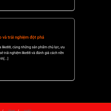
h bảo mật chặt chẽ.
n, đồng thời tuân thủ các chuẩn mực quốc tế trong ngành cá
buộc
o và trải nghiệm đột phá
 like88, cùng những sản phẩm chủ lực, ưu
, bao gồm nhưng không giới hạn:
 sẻ trải nghiệm like88 và đánh giá cách nền
h[...]
ike88 cung cấp.
 casino, xổ số, thể thao…
nh hỗ trợ khác.
em là đã đồng ý bị ràng buộc bởi các điều khoản này.
9bet
zo88