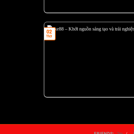
Cách Like88 bảo vệ
Mục tiêu cuối cùng là tạo ra môi trường giải trí trực tuy
cược trực tuyến.
02
Th3
2. 
Các điều khoản miễn trừ trách nhiệm này áp dụng cho to
Truy cập websi
Đăng ký, đăng nhập, nạp 
Trao đổi với b
Mọi người chơi mở tài khoản hoặc tiếp tục sử dụng dịch 
FRIENDS:
7m