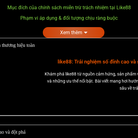
Mục đích của chính sách miễn trừ trách nhiệm tại Like88
Phạm vi áp dụng & đối tượng chịu ràng buộc
Nguyên tắc sử dụng dịch vụ Like88
Xem thêm
Yêu cầu về độ tuổi & năng lực hành vi
Quy tắc bảo mật tài khoản & thông tin
like88: Trải nghiệm số đỉnh cao v
Các điều khoản miễn trừ trách nhiệm chính
Khám phá like88 từ nguồn cảm hứng, sản phẩm và 
và những ưu thế nổi bật. Bài viết mang hơi hướn
Rủi ro tài chính & kết quả cá cược
sâu về trải
Sự cố kỹ thuật, bảo trì & gián đoạn dịch vụ
Nội dung, đường dẫn & dịch vụ bên thứ ba
Chơi cá cược có trách nhiệm cùng Like88
Dấu hiệu cảnh báo lạm dụng cá cược