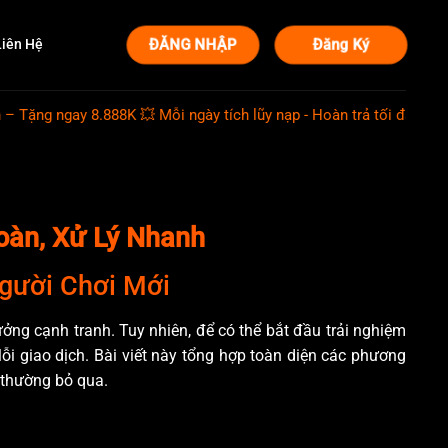
ĐĂNG NHẬP
Đăng Ký
Liên Hệ
ên – Tặng ngay 8.888K 💥 Mỗi ngày tích lũy nạp - Hoàn trả tối đa 8.88
oàn, Xử Lý Nhanh
gười Chơi Mới
ởng cạnh tranh. Tuy nhiên, để có thể bắt đầu trải nghiệm
ỗi giao dịch. Bài viết này tổng hợp toàn diện các phương
 thường bỏ qua.