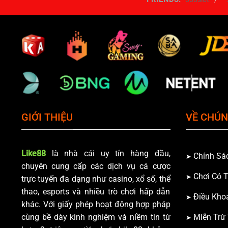
Ghi đúng nội dung chuyển khoản
: Nhiều trường hợp ti
Chuyển đúng mệnh giá
: Hạn chế lẻ số như 
Không chia sẻ biên lai cho người lạ
: Biên lai
GIỚI THIỆU
VỀ CHÚN
Bên cạnh chuyển khoản ngân hàng, nhiều người chơi hiện ư
như Momo, ZaloPay, ViettelPay hoặc cổng trung gian tha
Like88
là nhà cái uy tín hàng đầu,
Chính Sá
chuyên cung cấp các dịch vụ cá cược
Chơi Có 
trực tuyến đa dạng như casino, xổ số, thể
Các bước thực hiện thường khá giống nhau, chỉ khác ở ph
thao, esports và nhiều trò chơi hấp dẫn
Điều Kho
khác. Với giấy phép hoạt động hợp pháp
Vào mục
Nạp t
Miễn Trừ
cùng bề dày kinh nghiệm và niềm tin từ
Nhập số tiền c