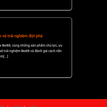
 các cổng thanh toán hiện đang hỗ trợ.
ài khoản và nội dung chuyển khoản sẽ xuất hiện trên màn
o và trải nghiệm đột phá
Đảm bảo nhập chính xác: số tài khoản, tên ngân hàng, số
 like88, cùng những sản phẩm chủ lực, ưu
 sẻ trải nghiệm like88 và đánh giá cách nền
h[...]
ùy loại ngân hàng, tiền sẽ cập nhật trong 1–10 phút.
 khi cần đối chiếu với bộ phận hỗ trợ.
i thông tin tài khoản trên hệ thống, không dùng lại dữ liệu
789
we88
xx88