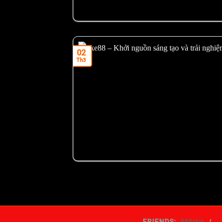
Tại giao diện người dùng, tìm và bấ
Chọn ngân hàng mà Like88 cung cấp (ví dụ: Vietcombank,
02
Th3
Đăng nhập ứng dụng ngân hàng hoặc ra máy ATM/ quầy
Sau khi chuyển khoản thành công, quay lại cổng n
Kiểm tra lại số dư tài khoản cược. Nế
Để quá trình nap tien Like88 bằng ngân hàng diễn ra suôn
Luôn cập nhật số tài khoản mới
: Nhà cái có thể thay đổi
FRIENDS:
888slot