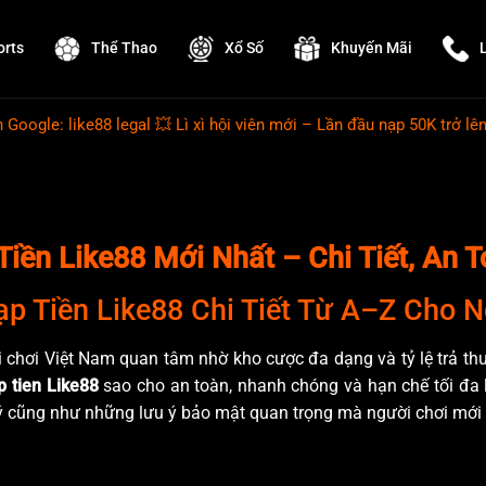
orts
Thể Thao
Xổ Số
Khuyến Mãi
le: like88 legal 💥 Lì xì hội viên mới – Lần đầu nạp 50K trở l
iền Like88 Mới Nhất – Chi Tiết, An T
p Tiền Like88 Chi Tiết Từ A–Z Cho N
 chơi Việt Nam quan tâm nhờ kho cược đa dạng và tỷ lệ trả thư
p tien Like88
sao cho an toàn, nhanh chóng và hạn chế tối đa l
ử lý cũng như những lưu ý bảo mật quan trọng mà người chơi mới