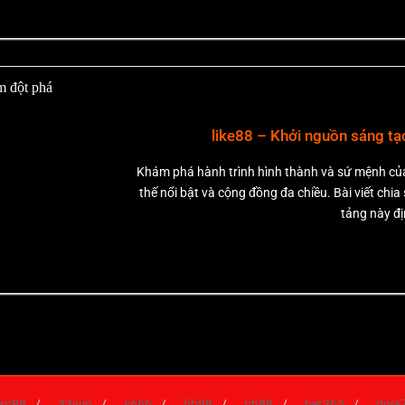
Bước 2 – Truy cập mục Nạp tiền
m vào mục
Nạp tiền
hoặc
Gửi tiền
. Hệ thống sẽ hiển thị danh sách
Bước 3 – Chọn hình thức Chuyển khoản ngân hàng
 Techcombank, BIDV…). Thông tin số tài khoản nhận, tên chủ t
hình.
Bước 4 – Thực hiện chuyển khoản
like88 – Khởi nguồn sáng tạ
 giao dịch để chuyển khoản đúng số tiền bạn muốn
nap tien
. 
Khám phá hành trình hình thành và sứ mệnh của
tiền và nội dung theo hướng dẫn.
thế nổi bật và cộng đồng đa chiều. Bài viết chia
Bước 5 – Xác nhận giao dịch trên Like88
tảng này địn
ạp của
like88
, nhập số tiền đã chuyển và gửi yêu cầu xác nhận. T
Bước 6 – Kiểm tra số dư & lưu lại chứng từ
u đã được cộng, bạn nên chụp màn hình biên lai giao dịch phòng
Lưu Ý Quan Trọng Khi Nạp Tiền Qua Ngân Hàng
 sẻ, bạn cần lưu ý một số điểm sau:
 tài khoản nhận tiền theo thời gian. Trước mỗi lần nạp nên lấy lạ
xn88
33win
s666
hb88
nh88
bet365
dola