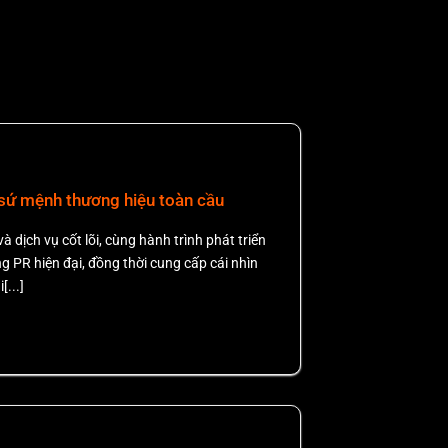
à sứ mệnh thương hiệu toàn cầu
dịch vụ cốt lõi, cùng hành trình phát triển
g PR hiện đại, đồng thời cung cấp cái nhìn
[...]