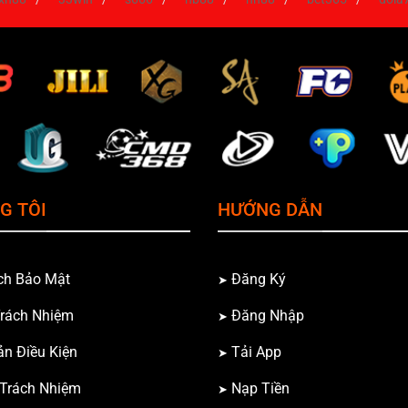
cũ.
ền không vào tài khoản vì người chơi bỏ quên hoặc ghi sai mã n
động đối chiếu.
1.234.567; ưu tiên mốc tròn (500.000, 1.000.000…) để việc kiểm 
 ngân hàng chứa nhiều thông tin nhạy cảm, chỉ cung cấp cho CSK
Cách Nap Tien Like88 Bằng Ví Điện Tử
G TÔI
HƯỚNG DẪN
a chuộng ví điện tử vì tính tiện lợi khi nạp tiền trên di động.
nh toán.
ch Bảo Mật
Đăng Ký
Quy Trình Nạp Tiền Qua Ví Điện Tử
Trách Nhiệm
Đăng Nhập
ần xác nhận giao dịch trong ứng dụng ví:
ản Điều Kiện
Tải App
iền
trên tài khoản Like88 và chọn phương thức
Ví điện tử
hoặc tê
 Trách Nhiệm
Nạp Tiền
ần nạp, hệ thống sẽ hiển thị mã QR hoặc số điện thoại/ tài khoả