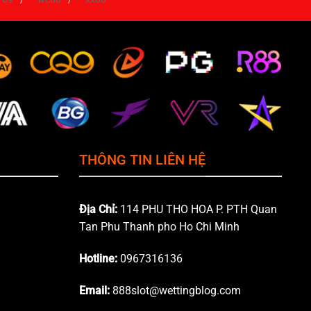
ội dung mà Like88 yêu cầu. Đây là căn cứ để hệ thống tự
tra nhanh chóng hơn khi cần hỗ trợ thủ công.
H Like88 tại kênh chính thức khi được yêu cầu.
THÔNG TIN LIÊN HỆ
 Tùy từng giai đoạn, Like88 có thể hỗ trợ các ví phổ biến
Địa Chỉ:
114 PHU THO HOA P. PTH Quan
Tan Phu Thanh pho Ho Chi Minh
Hotline:
0967316136
n ví tương ứng.
Email:
888slot@wettingblog.com
n ví nhận tiền.